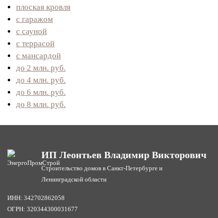
плоская кровля
с гаражом
с сауной
с террасой
с мансардой
до 2 млн. руб.
до 4 млн. руб.
до 6 млн. руб.
до 8 млн. руб.
ИП Леонтьев Владимир Викторович
Строительство домов в Санкт-Петербурге и
Ленинградской области
ИНН: 342702862058
ОГРН: 320344300031677