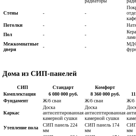
радиаторы
рад
Покр
Стены
-
-
отде
каф
Потолки
-
-
Нат
Кер
Пол
-
-
лам
Межкомнатные
МДФ
-
-
двери
фур
Дома из СИП-панелей
СИП
Стандарт
Комфорт
Комплектация
6 080 000
руб.
8 360 000
руб.
11
Фундамент
Ж/б сваи
Ж/б сваи
Ж/б 
Доска
Доска
Дос
Каркас
антисептированная
антисептированная
ант
камерной сушки
камерной сушки
кам
СИП панель 224
СИП панель 174
СИП
Утепление пола
мм
мм
мм