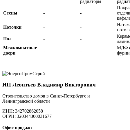
радиаторы
радиа
Покра
Стены
-
-
отделк
кафел
Натяж
Потолки
-
-
потол
Керам
Пол
-
-
ламин
Межкомнатные
МДФ 
-
-
двери
фурни
ИП Леонтьев Владимир Викторович
Строительство домов в Санкт-Петербурге и
Ленинградской области
ИНН: 342702862058
ОГРН: 320344300031677
Офис продаж: