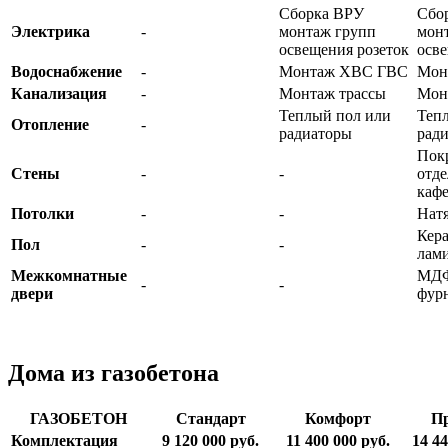
Сборка ВРУ
Сбо
Электрика
-
монтаж групп
мон
освещения розеток
осве
Водоснабжение
-
Монтаж ХВС ГВС
Мон
Канализация
-
Монтаж трассы
Мон
Теплый пол или
Теп
Отопление
-
радиаторы
рад
Покр
Стены
-
-
отде
каф
Потолки
-
-
Нат
Кер
Пол
-
-
лам
Межкомнатные
МДФ
-
-
двери
фур
Дома из газобетона
ГАЗОБЕТОН
Стандарт
Комфорт
П
Комплектация
9 120 000
руб.
11 400 000
руб.
14 44