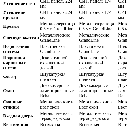
СИП панель 224
СИП панель 174
СИП
Утепление стен
мм
мм
мм
Утепление
СИП панель 224
СИП панель 174
СИП
кровли
мм
мм
мм
Металлочерепица
Металлочерепица
Мет
Кровля
0,5 мм GrandLine
0,5 мм GrandLine
0,5 
Металлические
Металлические
Мет
Снегоудержатели
GrandLine
GrandLine
Gran
Водосточная
Пластиковая
Пластиковая
Пла
система
GrandLine
GrandLine
Gran
Подшивка
Декоративной
Декоративной
Дек
карнизных
окрашенной
окрашенной
окр
свесов
доской
доской
дос
Штукатурка/
Штукатурка/
Шту
Фасад
планкен
планкен
пла
Двухкамерные
Двухкамерные
Дву
Окна
ламинированные
ламинированные
лам
Rehau
Rehau
Reh
Оконные
Металлические в
Металлические в
Мет
отливы
цвет окон
цвет окон
цвет
Металлическая с
Металлическая с
Мета
Входная дверь
терморазрывом
терморазрывом
тер
Вентиляция
Вытяжная
Вытяжная
Выт