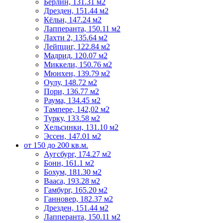
Берлин, 131.31 м2
Дрезден, 151.44 м2
Кёльн, 147.24 м2
Лапперанта, 150.11 м2
Лахти 2, 135.64 м2
Лейпциг, 122.84 м2
Мадрид, 120.07 м2
Миккели, 150.76 м2
Мюнхен, 139.79 м2
Оулу, 148.72 м2
Пори, 136.77 м2
Раума, 134.45 м2
Тампере, 142,02 м2
Турку, 133.58 м2
Хельсинки, 131.10 м2
Эссен, 147.01 м2
от 150 до 200 кв.м.
Аугсбург, 174.27 м2
Бонн, 161.1 м2
Бохум, 181.30 м2
Вааса, 193.28 м2
Гамбург, 165.20 м2
Ганновер, 182.37 м2
Дрезден, 151.44 м2
Лапперанта, 150.11 м2