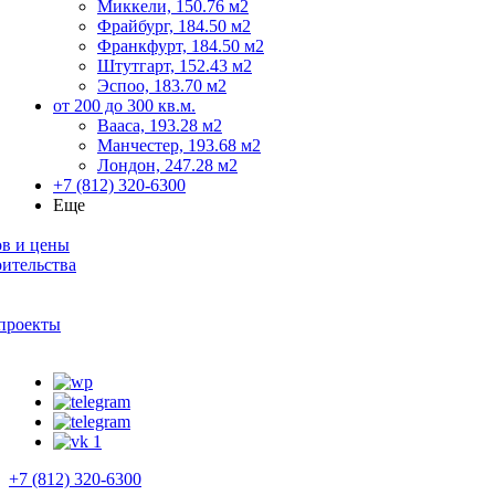
Миккели, 150.76 м2
Фрайбург, 184.50 м2
Франкфурт, 184.50 м2
Штутгарт, 152.43 м2
Эспоо, 183.70 м2
от 200 до 300 кв.м.
Вааса, 193.28 м2
Манчестер, 193.68 м2
Лондон, 247.28 м2
+7 (812) 320-6300
Еще
ов и цены
оительства
проекты
+7 (812) 320-6300