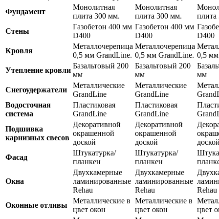
Монолитная
Монолитная
Монол
Фундамент
плита 300 мм.
плита 300 мм.
плита 
Газобетон 400 мм
Газобетон 400 мм
Газоб
Стены
D400
D400
D400
Металлочерепица
Металлочерепица
Метал
Кровля
0,5 мм GrandLine.
0,5 мм GrandLine.
0,5 мм
Базальтовый 200
Базальтовый 200
Базал
Утепление кровли
мм
мм
мм
Металлические
Металлические
Метал
Снегоудержатели
GrandLine
GrandLine
Grand
Водосточная
Пластиковая
Пластиковая
Пласт
система
GrandLine
GrandLine
Grand
Декоративной
Декоративной
Декор
Подшивка
окрашенной
окрашенной
окраш
карнизных свесов
доской
доской
доско
Штукатурка/
Штукатурка/
Штука
Фасад
планкен
планкен
планк
Двухкамерные
Двухкамерные
Двухк
Окна
ламинированные
ламинированные
ламин
Rehau
Rehau
Rehau
Металлические в
Металлические в
Метал
Оконные отливы
цвет окон
цвет окон
цвет о