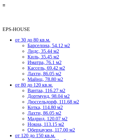
≡
EPS-HOUSE
от 30 до 80 кв.м.
Барселона, 54.12 м2
Лидс, 35.44 м2
Киль, 35.45 м2
Иматра, 76.1 м2
Кассель, 69.42 м2
Лахти, 86.05 м2
Майнц, 78.80 м2
от 80 до 120 кв.м.
Вантаа, 116.27 м2
Дортмунд, 98.04 м2
Дюссельдорф, 111.68 м2
Котка, 114.80 м2
Лахти, 86.05 м2
Мадрид, 120.07 м2
Нокиа, 113.15 м2
Оберхаузен, 117.00 м2
от 120 до 150 кв.м.