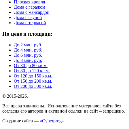
Плоская кровля
Дома с гаражом
Дома с мансардой
Дома с сауной
Дома с террасой
По цене и площади:
До 2 млн. руб.
До 4 млн. руб.
До 6 млн. руб.
До 8 млн. руб.
От 30 до 80 кв.м.
От 80 до 120 кв.м.
От 120 до 150 кв.м.
От 150 до 200 кв.м.
От 200 до 300 кв.м.
© 2015-2026.
Все права защищены. Использование материалов сайта без
согласия его авторов и активной ссылки на сайт – запрещено.
Создание сайта —
«Cyberprog»