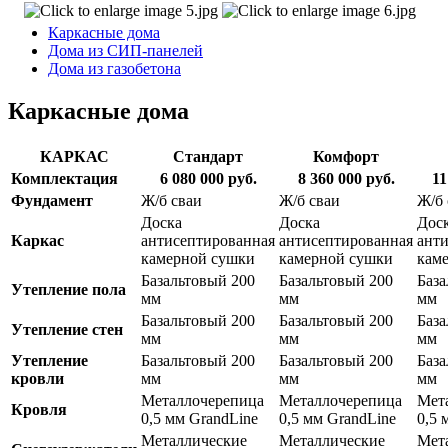
Каркасные дома
Дома из СИП-панелей
Дома из газобетона
Каркасные дома
КАРКАС
Стандарт
Комфорт
Комплектация
6 080 000
руб.
8 360 000
руб.
11
Фундамент
Ж/б сваи
Ж/б сваи
Ж/б 
Доска
Доска
Дос
Каркас
антисептированная
антисептированная
ант
камерной сушки
камерной сушки
кам
Базальтовый 200
Базальтовый 200
База
Утепление пола
мм
мм
мм
Базальтовый 200
Базальтовый 200
База
Утепление стен
мм
мм
мм
Утепление
Базальтовый 200
Базальтовый 200
База
кровли
мм
мм
мм
Металлочерепица
Металлочерепица
Мет
Кровля
0,5 мм GrandLine
0,5 мм GrandLine
0,5 
Металлические
Металлические
Мет