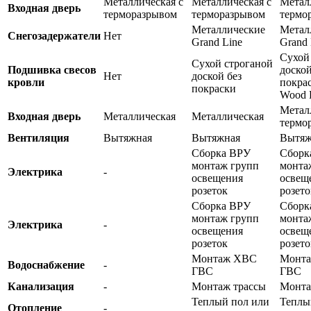
Металлическая с
Металлическая с
Метал
Входная дверь
терморазрывом
терморазрывом
термо
Металлические
Метал
Снегозадержатели
Нет
Grand Line
Grand 
Сухой
Сухой строганой
Подшивка свесов
доской
Нет
доской без
кровли
покра
покраски
Wood 
Метал
Входная дверь
Металлическая
Металлическая
термо
Вентиляция
Вытяжная
Вытяжная
Вытяж
Сборка ВРУ
Сборк
монтаж групп
монта
Электрика
-
освещения
освещ
розеток
розето
Сборка ВРУ
Сборк
монтаж групп
монта
Электрика
-
освещения
освещ
розеток
розето
Монтаж ХВС
Монт
Водоснабжение
-
ГВС
ГВС
Канализация
-
Монтаж трассы
Монта
Теплый пол или
Теплы
Отопление
-