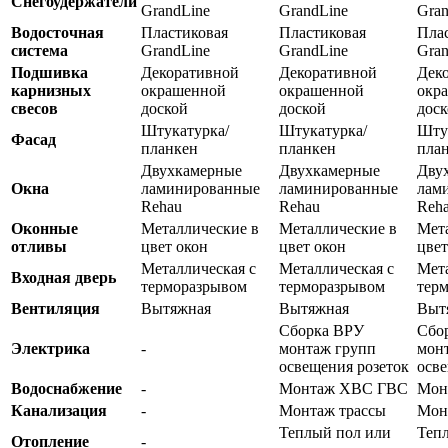
Снегоудержатели
GrandLine
GrandLine
Gran
Водосточная
Пластиковая
Пластиковая
Пла
система
GrandLine
GrandLine
Gran
Подшивка
Декоративной
Декоративной
Дек
карнизных
окрашенной
окрашенной
окр
свесов
доской
доской
дос
Штукатурка/
Штукатурка/
Шту
Фасад
планкен
планкен
пла
Двухкамерные
Двухкамерные
Дву
Окна
ламинированные
ламинированные
лам
Rehau
Rehau
Reh
Оконные
Металлические в
Металлические в
Мет
отливы
цвет окон
цвет окон
цвет
Металлическая с
Металлическая с
Мета
Входная дверь
терморазрывом
терморазрывом
тер
Вентиляция
Вытяжная
Вытяжная
Выт
Сборка ВРУ
Сбо
Электрика
-
монтаж групп
мон
освещения розеток
осве
Водоснабжение
-
Монтаж ХВС ГВС
Мон
Канализация
-
Монтаж трассы
Мон
Теплый пол или
Теп
Отопление
-