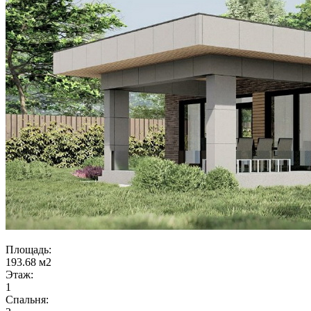
Площадь:
193.68 м2
Этаж:
1
Спальня: