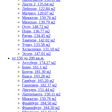
Лахти 2, 135.64 м2
Лейпциг, 122.84 м2
Мадрид, 120.07 м2
Миккели, 150.76 м2
Мюнхен, 139.79 м2
Оулу, 148.72 м2
Пори, 136.77 м2
Раума, 134.45 м2
Тампере, 142,02 м2
Турку, 133.58 м2
Хельсинки, 131.10 м2
Эссен, 147.01 м2
от 150 до 200 кв.м.
Аугсбург, 174.27 м2
Бонн, 161.1 м2
Бохум, 181.30 м2
Вааса, 193.28 м2
Гамбург, 165.20 м2
Ганновер, 182.37 м2
Дрезден, 151.44 м2
Лапперанта, 150.11 м2
Миккели, 150.76 м2
Фрайбург, 184.50 м2
Франкфурт, 184.50 м2