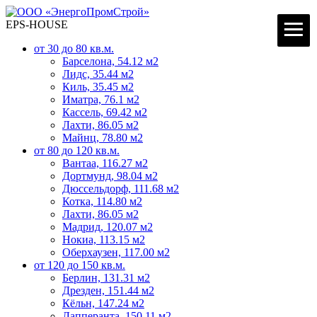
≡
EPS-HOUSE
от 30 до 80 кв.м.
Барселона, 54.12 м2
Лидс, 35.44 м2
Киль, 35.45 м2
Иматра, 76.1 м2
Кассель, 69.42 м2
Лахти, 86.05 м2
Майнц, 78.80 м2
от 80 до 120 кв.м.
Вантаа, 116.27 м2
Дортмунд, 98.04 м2
Дюссельдорф, 111.68 м2
Котка, 114.80 м2
Лахти, 86.05 м2
Мадрид, 120.07 м2
Нокиа, 113.15 м2
Оберхаузен, 117.00 м2
от 120 до 150 кв.м.
Берлин, 131.31 м2
Дрезден, 151.44 м2
Кёльн, 147.24 м2
Лапперанта, 150.11 м2