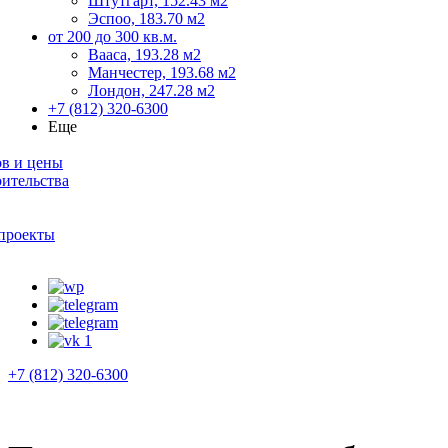
Штутгарт, 152.43 м2
Эспоо, 183.70 м2
от 200 до 300 кв.м.
Вааса, 193.28 м2
Манчестер, 193.68 м2
Лондон, 247.28 м2
+7 (812) 320-6300
Еще
ов и цены
оительства
проекты
+7 (812) 320-6300